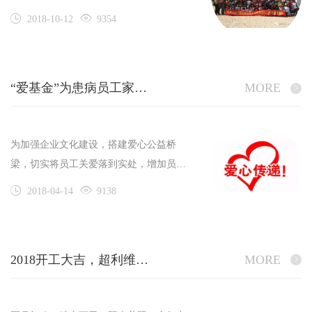
在繁忙的工作之余放松身心，9月30日，
2018-10-12
9354
深圳市超利维实业有限公司的管理团队在
蒋总经理的带领下开启了6天的阿联酋激
情游。
“爱基金”为患病员工家属送去温暖
MORE
为加强企业文化建设，搭建爱心公益桥
梁，切实将员工关爱落到实处，增加员工
的归属感，超利维公司早在2015年9月成
2018-04-14
9138
立了“员工爱心互助基金会”，本基金采取
以公司捐赠为主，员工互助、捐赠为辅的
形式，将基金收入集中管理，使本基金成
2018开工大吉，超利维火力全开，旺上加旺！
MORE
为公司员工爱心互助，健康平安生活的有
力保障。