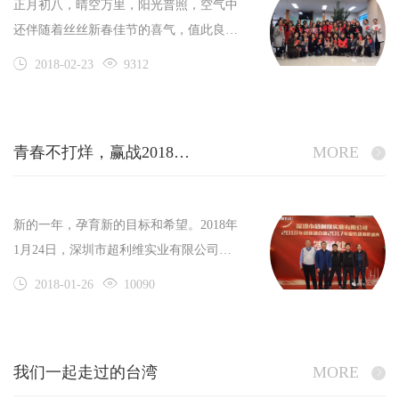
正月初八，晴空万里，阳光普照，空气中
还伴随着丝丝新春佳节的喜气，值此良辰
吉时，深圳市超利维实业有限公司的全体
2018-02-23
9312
员工以饱满的热情，十足的干劲儿正式开
工啦！
青春不打烊，赢战2018——超利维2018年会精彩回顾
MORE
新的一年，孕育新的目标和希望。2018年
1月24日，深圳市超利维实业有限公司
2018年迎新酒会暨2017年度先进表彰盛典
2018-01-26
10090
在深圳市宝立方酒店四楼中餐厅隆重拉开
帷幕。下午l7时许，公司员工及嘉宾陆续
到场，大家纷纷在签名墙上签下了自己的
我们一起走过的台湾
MORE
名字。