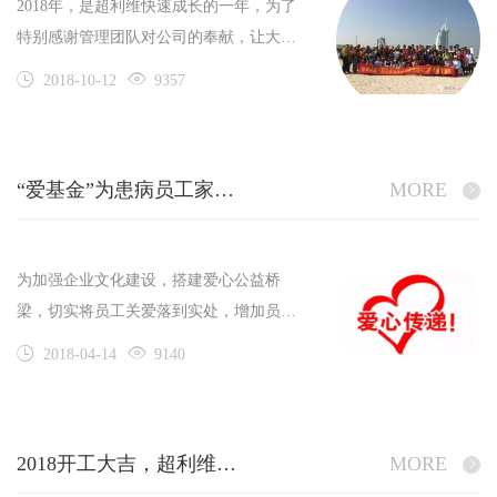
2018年，是超利维快速成长的一年，为了
的带领下，保持思维一致、行动统一，向
特别感谢管理团队对公司的奉献，让大家
公司新一年的目标努力，必定能迎来新的
在繁忙的工作之余放松身心，9月30日，
曙光，获得新的发展机遇!
2018-10-12
9357
深圳市超利维实业有限公司的管理团队在
蒋总经理的带领下开启了6天的阿联酋激
情游。
“爱基金”为患病员工家属送去温暖
MORE
为加强企业文化建设，搭建爱心公益桥
梁，切实将员工关爱落到实处，增加员工
的归属感，超利维公司早在2015年9月成
2018-04-14
9140
立了“员工爱心互助基金会”，本基金采取
以公司捐赠为主，员工互助、捐赠为辅的
形式，将基金收入集中管理，使本基金成
2018开工大吉，超利维火力全开，旺上加旺！
MORE
为公司员工爱心互助，健康平安生活的有