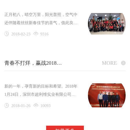
力保障。
正月初八，晴空万里，阳光普照，空气中
还伴随着丝丝新春佳节的喜气，值此良辰
吉时，深圳市超利维实业有限公司的全体
2018-02-23
9316
员工以饱满的热情，十足的干劲儿正式开
工啦！
青春不打烊，赢战2018——超利维2018年会精彩回顾
MORE
新的一年，孕育新的目标和希望。2018年
1月24日，深圳市超利维实业有限公司
2018年迎新酒会暨2017年度先进表彰盛典
2018-01-26
10093
在深圳市宝立方酒店四楼中餐厅隆重拉开
帷幕。下午l7时许，公司员工及嘉宾陆续
到场，大家纷纷在签名墙上签下了自己的