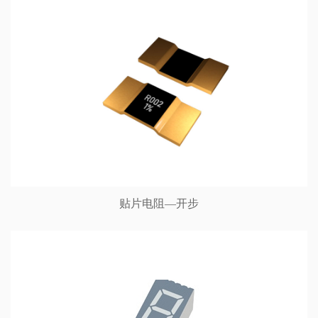
贴片电阻—开步