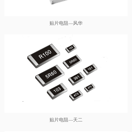
贴片电阻—风华
贴片电阻—天二