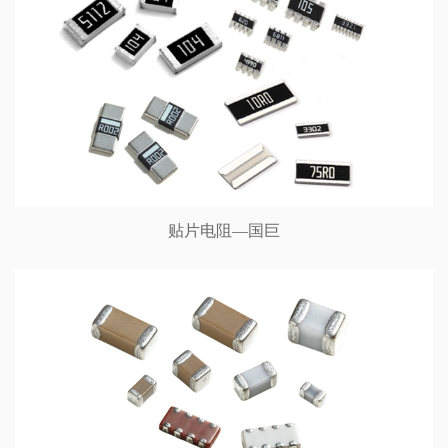
贴片电阻—国巨