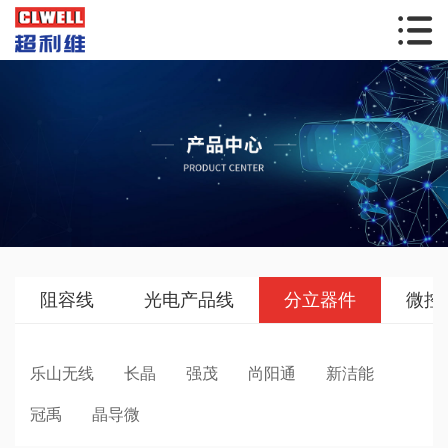
阻容线
光电产品线
分立器件
微控
乐山无线
长晶
强茂
尚阳通
新洁能
冠禹
晶导微