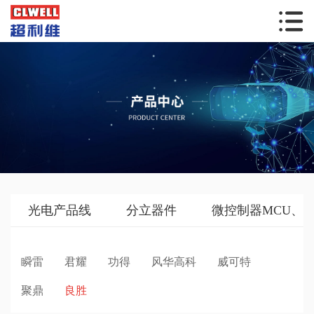
光电产品线
分立器件
微控制器MCU、
瞬雷
君耀
功得
风华高科
威可特
聚鼎
良胜