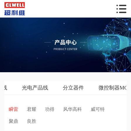
光电产品线
分立器件
微控制器MCU、
瞬雷
君耀
功得
风华高科
威可特
聚鼎
良胜